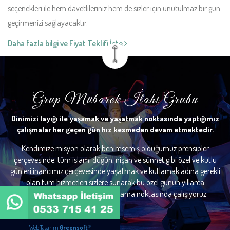
seçenekleri ile hem davetlileriniz hem de sizler için unutulmaz bir gün
geçirmenizi sağlayacaktır.
Daha fazla bilgi ve Fiyat Teklifi İste
Grup Mübarek İlahi Grubu
Dinimizi layığı ile yaşamak ve yaşatmak noktasında yaptığımız
çalışmalar her geçen gün hız kesmeden devam etmektedir.
Kendimize misyon olarak benimsemiş olduğumuz prensipler
çerçevesinde; tüm islami düğün, nişan ve sünnet gibi özel ve kutlu
günleri inancımız çerçevesinde yaşatmak ve kutlamak adına gerekli
olan tüm hizmetleri sizlere sunarak bu özel günün yıllarca
hafızalardan silinmemesini sağlama noktasında çalışıyoruz.
®
Web Tasarım
Greensoft